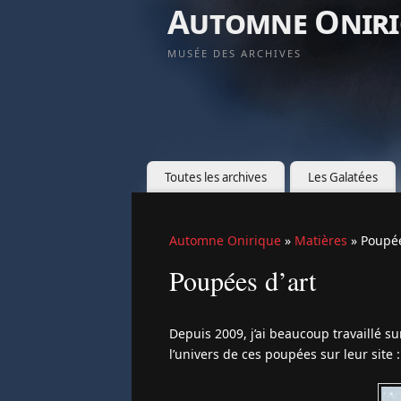
Automne Oniri
MUSÉE DES ARCHIVES
Toutes les archives
Les Galatées
Automne Onirique
»
Matières
» Poupée
Poupées d’art
Depuis 2009, j’ai beaucoup travaillé su
l’univers de ces poupées sur leur site :