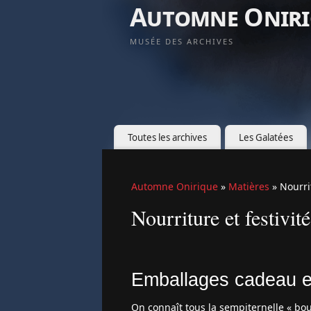
Automne Oniri
MUSÉE DES ARCHIVES
Toutes les archives
Les Galatées
Automne Onirique
»
Matières
» Nourri
Nourriture et festivité
Emballages cadeau en
On connaît tous la sempiternelle « bou